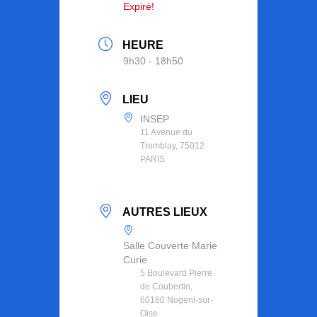
Expiré!
HEURE
9h30 - 18h50
LIEU
INSEP
11 Avenue du
Tremblay, 75012
PARIS
AUTRES LIEUX
Salle Couverte Marie
Curie
5 Boulevard Pierre
de Coubertin,
60180 Nogent-sur-
Oise