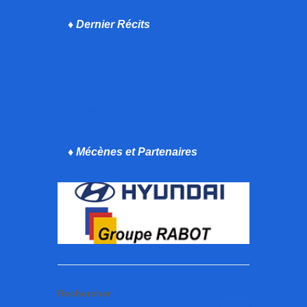
♦ Dernier Récits
5Km de Lucé
La Transju’Trails
Paris Saint-Germain La Course
♦ Mécènes et Partenaires
Rechercher