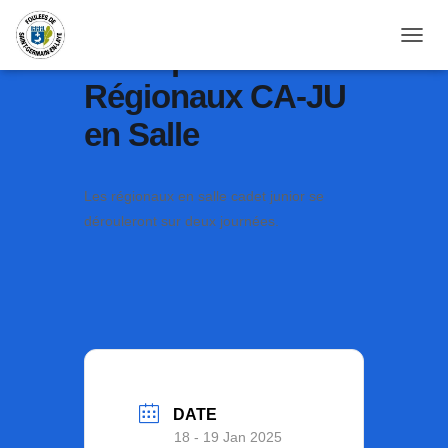
Championnats
OUVRI
Régionaux CA-JU
en Salle
Les régionaux en salle cadet junior se
dérouleront sur deux journées.
DATE
18 - 19 Jan 2025