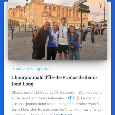
RÉSULTATS MARQUANTS
Championnats d’Île-de-France de demi-
fond Long
Championnats LIFA de 2000 m steeple – Deux podiums
et de belles ambitions nationales !
Le mardi 30
juin, nos jeunes demi-fondeurs avaient rendez-vous à
Saint-Maur-des-Fossés pour les Championnats d’Île-de-
France (LIFA) de 2000 m
Lire la suite