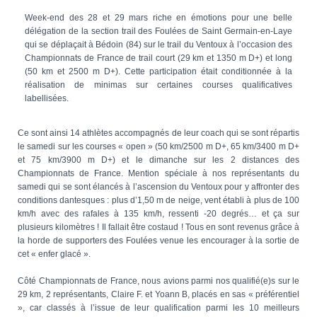
Week-end des 28 et 29 mars riche en émotions pour une belle
délégation de la section trail des Foulées de Saint Germain-en-Laye
qui se déplaçait à Bédoin (84) sur le trail du Ventoux à l’occasion des
Championnats de France de trail court (29 km et 1350 m D+) et long
(50 km et 2500 m D+). Cette participation était conditionnée à la
réalisation de minimas sur certaines courses qualificatives
labellisées.
Ce sont ainsi 14 athlètes accompagnés de leur coach qui se sont répartis
le samedi sur les courses « open » (50 km/2500 m D+, 65 km/3400 m D+
et 75 km/3900 m D+) et le dimanche sur les 2 distances des
Championnats de France. Mention spéciale à nos représentants du
samedi qui se sont élancés à l’ascension du Ventoux pour y affronter des
conditions dantesques : plus d’1,50 m de neige, vent établi à plus de 100
km/h avec des rafales à 135 km/h, ressenti -20 degrés… et ça sur
plusieurs kilomètres ! Il fallait être costaud ! Tous en sont revenus grâce à
la horde de supporters des Foulées venue les encourager à la sortie de
cet « enfer glacé ».
Côté Championnats de France, nous avions parmi nos qualifié(e)s sur le
29 km, 2 représentants, Claire F. et Yoann B, placés en sas « préférentiel
», car classés à l’issue de leur qualification parmi les 10 meilleurs