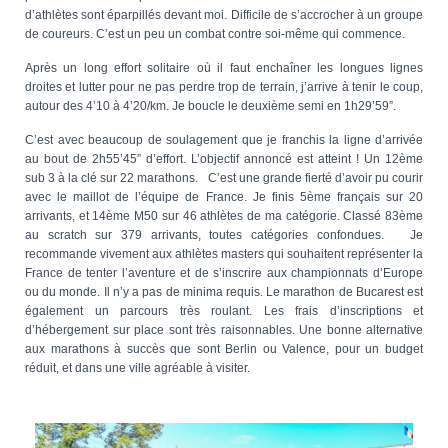
d’athlètes sont éparpillés devant moi. Difficile de s’accrocher à un groupe
de coureurs. C’est un peu un combat contre soi-même qui commence.
Après un long effort solitaire où il faut enchaîner les longues lignes
droites et lutter pour ne pas perdre trop de terrain, j’arrive à tenir le coup,
autour des 4’10 à 4’20/km. Je boucle le deuxième semi en 1h29’59”.
C’est avec beaucoup de soulagement que je franchis la ligne d’arrivée
au bout de 2h55’45” d’effort. L’objectif annoncé est atteint ! Un 12ème
sub 3 à la clé sur 22 marathons. C’est une grande fierté d’avoir pu courir
avec le maillot de l’équipe de France. Je finis 5ème français sur 20
arrivants, et 14ème M50 sur 46 athlètes de ma catégorie. Classé 83ème
au scratch sur 379 arrivants, toutes catégories confondues. Je
recommande vivement aux athlètes masters qui souhaitent représenter la
France de tenter l’aventure et de s’inscrire aux championnats d’Europe
ou du monde. Il n’y a pas de minima requis. Le marathon de Bucarest est
également un parcours très roulant. Les frais d’inscriptions et
d’hébergement sur place sont très raisonnables. Une bonne alternative
aux marathons à succès que sont Berlin ou Valence, pour un budget
réduit, et dans une ville agréable à visiter.