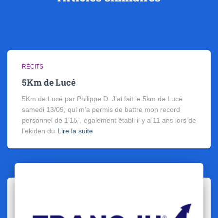
RÉCITS
5Km de Lucé
5Km de Lucé par Philippe D. J’ai fait le 5km de Lucé
samedi 13/09, qui m’a permis de battre mon record
personnel de 1’15”, également établi il y a 11 ans lors de
l’ekiden du
Lire la suite