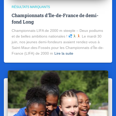
RÉSULTATS MARQUANTS
Championnats d’Île-de-France de demi-
fond Long
Championnats LIFA de 2000 m steeple – Deux podiums
et de belles ambitions nationales !
Le mardi 30
juin, nos jeunes demi-fondeurs avaient rendez-vous à
Saint-Maur-des-Fossés pour les Championnats d’Île-de-
France (LIFA) de 2000 m
Lire la suite