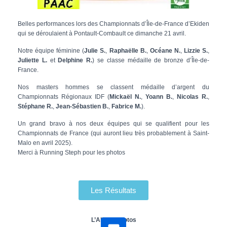
Belles performances lors des Championnats d’Île-de-France d’Ekiden
qui se déroulaient à Pontault-Combault ce dimanche 21 avril.
Notre équipe féminine (
Julie S.
,
Raphaëlle B.
,
Océane N.
,
Lizzie S.
,
Juliette L.
et
Delphine R.
) se classe médaille de bronze d’Île-de-
France.
Nos masters hommes se classent médaille d’argent du
Championnats Régionaux IDF (
Mickaël N.
,
Yoann B.
,
Nicolas R.
,
Stéphane R.
,
Jean-Sébastien B.
,
Fabrice M.
).
Un grand bravo à nos deux équipes qui se qualifient pour les
Championnats de France (qui auront lieu très probablement à Saint-
Malo en avril 2025).
Merci à Running Steph pour les photos
Les Résultats
L’Album Photos