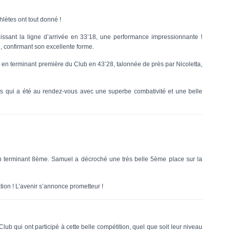
hlètes ont tout donné !
hissant la ligne d’arrivée en 33’18, une performance impressionnante !
, confirmant son excellente forme.
e en terminant première du Club en 43’28, talonnée de près par Nicoletta,
sirs qui a été au rendez-vous avec une superbe combativité et une belle
 terminant 8ème. Samuel a décroché une très belle 5ème place sur la
ion ! L’avenir s’annonce prometteur !
lub qui ont participé à cette belle compétition, quel que soit leur niveau