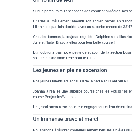
Sur un parcours roulant et dans des conditions idéales, nos at
Charles a littéralement anéanti son ancien record en franc
Lilian n’est pas loin derrière avec un superbe chrono de 33’47
Chez les femmes, la toujours régulière Delphine s’est illustré
Julie et Nada. Bravo à elles pour leur belle course !
Et n’oublions pas notre petite délégation de la section Loi
solidarité. Une vraie fierté pour le Club !
Les jeunes en pleine ascension
Nos jeunes talents étaient aussi de la partie et ils ont brillé !
Joanna a réalisé une superbe course chez les Poussines en
course Benjamins/Minimes.
Un grand bravo à eux pour leur engagement et leur déterminat
Un immense bravo et merci !
Nous tenons à féliciter chaleureusement tous les athlètes du C