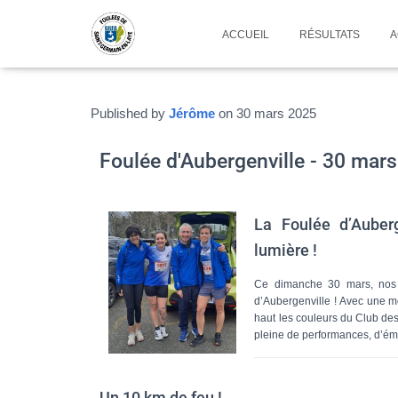
ACCUEIL
RÉSULTATS
A
Published by
Jérôme
on
30 mars 2025
Foulée d'Aubergenville - 30 mar
La Foulée d’Auber
lumière !
Ce dimanche 30 mars, nos c
d’Aubergenville ! Avec une mot
haut les couleurs du Club de
pleine de performances, d’émo
Un 10 km de feu !