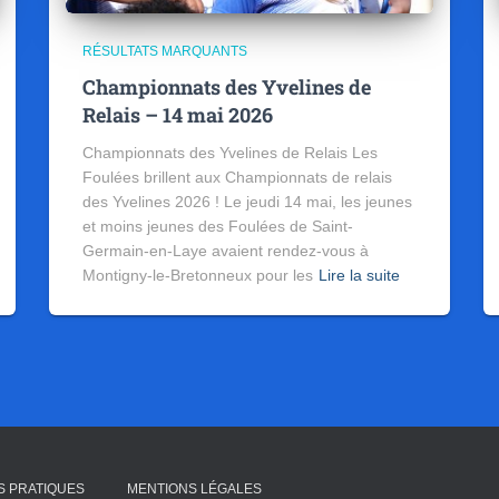
RÉSULTATS MARQUANTS
Championnats des Yvelines de
Relais – 14 mai 2026
Championnats des Yvelines de Relais Les
Foulées brillent aux Championnats de relais
des Yvelines 2026 ! Le jeudi 14 mai, les jeunes
et moins jeunes des Foulées de Saint-
Germain-en-Laye avaient rendez-vous à
Montigny-le-Bretonneux pour les
Lire la suite
S PRATIQUES
MENTIONS LÉGALES