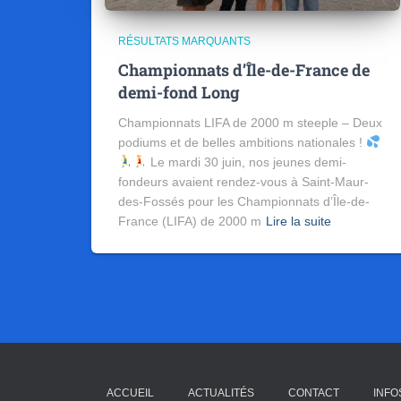
RÉSULTATS MARQUANTS
Championnats d’Île-de-France de
demi-fond Long
Championnats LIFA de 2000 m steeple – Deux
podiums et de belles ambitions nationales !
Le mardi 30 juin, nos jeunes demi-
fondeurs avaient rendez-vous à Saint-Maur-
des-Fossés pour les Championnats d’Île-de-
France (LIFA) de 2000 m
Lire la suite
ACCUEIL
ACTUALITÉS
CONTACT
INFO