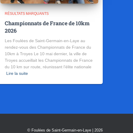
RÉSULTATS MARQUANTS
Championnats de France de 10km
2026
Les Foulées de Saint-Germain-en-Laye au
rendez-vous des Championnats de France du
10km à Troyes Le 10 mai dernier, la ville de
Troyes accueillait les Championnats de France
du 10 km sur route, réunissant l’élite nationale
Lire la suite