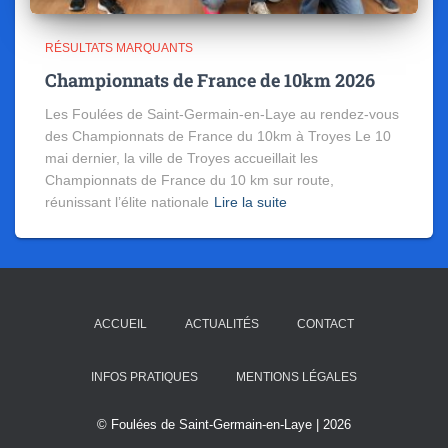
RÉSULTATS MARQUANTS
Championnats de France de 10km 2026
Les Foulées de Saint-Germain-en-Laye au rendez-vous
des Championnats de France du 10km à Troyes Le 10
mai dernier, la ville de Troyes accueillait les
Championnats de France du 10 km sur route,
réunissant l’élite nationale
Lire la suite
ACCUEIL
ACTUALITÉS
CONTACT
INFOS PRATIQUES
MENTIONS LÉGALES